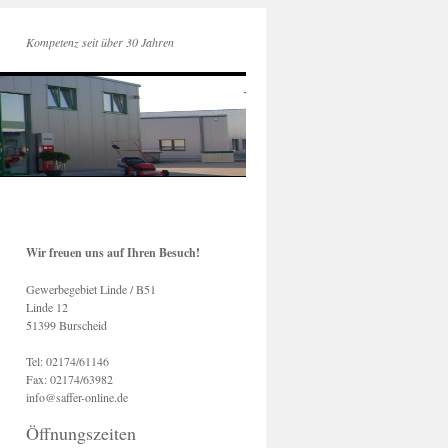
Kompetenz seit über 30 Jahren
Wir freuen uns auf Ihren Besuch!
Gewerbegebiet Linde / B51
Linde 12
51399 Burscheid
Tel: 02174/61146
Fax: 02174/63982
info@saffer-online.de
Öffnungszeiten